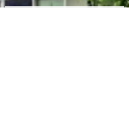
Phase 2
PROGRAMM &
AWARD
vom 10. April bis 31.
Dezember 2024