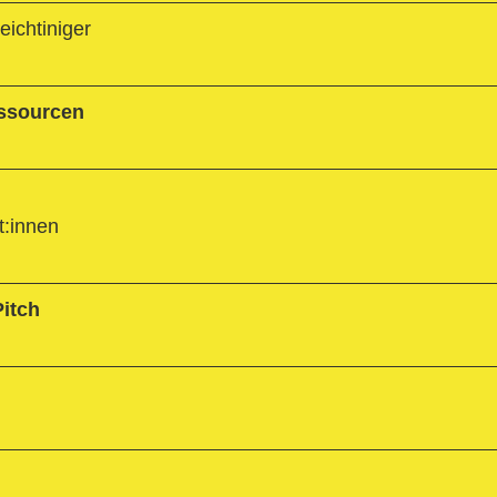
ichtiniger
ssourcen
t:innen
itch