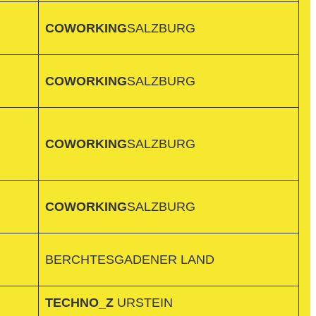
COWORKING
SALZBURG
COWORKING
SALZBURG
COWORKING
SALZBURG
COWORKING
SALZBURG
BERCHTESGADENER LAND
TECHNO_Z
URSTEIN