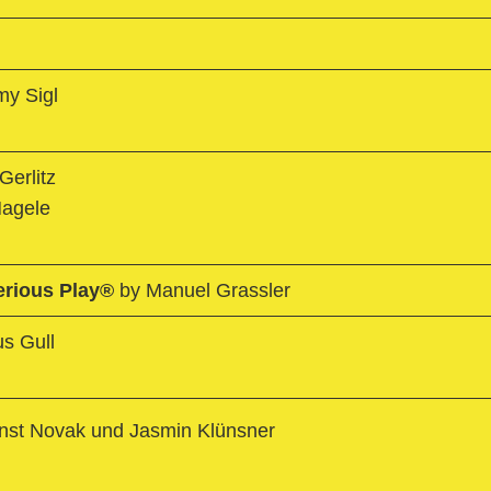
y Sigl
Gerlitz
Nagele
rious Play®
by Manuel Grassler
s Gull
nst Novak und Jasmin Klünsner