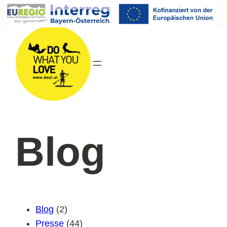
Direkt
zum
Inhalt
wechseln
Blog
Blog
(2)
Presse
(44)