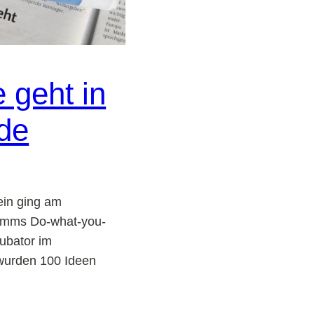
e geht in
de
ein ging am
amms Do-what-you-
ubator im
wurden 100 Ideen