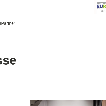
4
Partner
sse