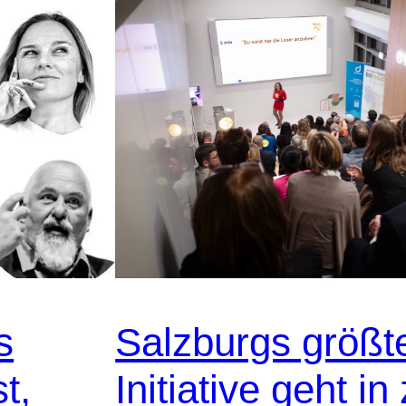
s
Salzburgs größte
t,
Initiative geht in