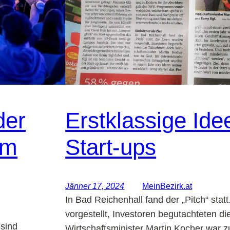
der
Erstklassige Ide
em
Start-ups
Jänner 17, 2024
MeinBezirk.at
In Bad Reichenhall fand der „Pitch“ stat
vorgestellt, Investoren begutachteten d
 sind
Wirtschaftsminister Martin Kocher war z