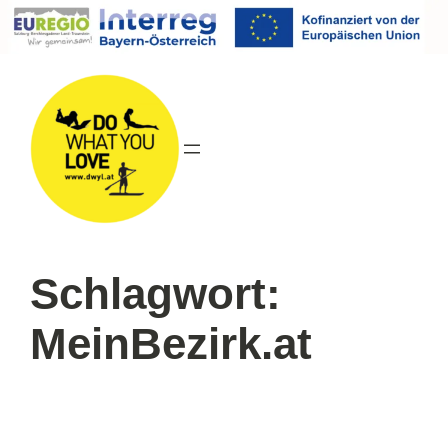
Direkt
zum
Inhalt
wechseln
Schlagwort:
MeinBezirk.at